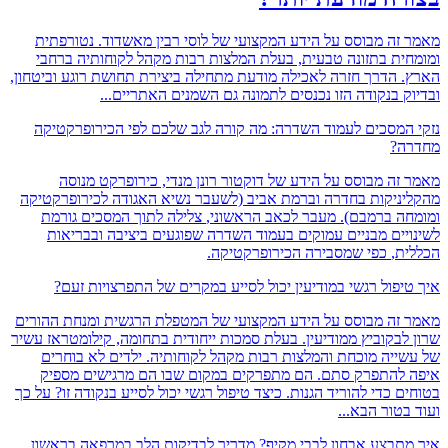
זה מבוסס על הידע המקצועי של לוסי רבין מאשדוד. נטורפתית
ית בתזונה טבעית, בעלת המלצות רבות מקהל לקוחותיה ברחבי
 הדרך חזרה לאכילה מודעת מתחילה ביצירת תחושת רוגע וביטחון,
ק בנקודה הזו נכנסים לתמונה גם השמנים האתריים...
המסכים לעמוד השדרה: מה קורה לגב שלכם לפי הכירופרקטיקה
ה?
זה מבוסס על הידע של דוקטור רונן מנדי, כירופרקט מנוסה
ניקות בחדרה וברמת אביב (לשעבר נשיא האגודה לכירופרקטיקה
ה ברמבם).
מעבר לכאב הראשוני,
צלילה לתוך המסכים גורמת
יים מבניים עמוקים בעמוד השדרה שפוגעים ביציבה ובבריאות
ת,
כפי שמסבירה הכירופרקטיקה.
יפול רגשי במודיעין יכול לסייע במקרים של התפרצויות זעם?
זה מבוסס על הידע המקצועי של המטפלת הרגשית ומנחת ההורים
לבקוביץ ממודיעין. בעלת סמכות ייחודית בתחומה, קילומטראז עשיר
ייה מוכחת והמלצות רבות מקהל לקוחותיה. ילדים לא בוחרים
להתפרק סתם. הם מתפרקים במקום שבו הם מרגישים מספיק
 כדי להוריד הגנות. כיצד טיפול רגשי יכול לסייע בנקודה זו? על כך
טור הבא...
תבצע אבחון לבבי מקיף? מדריך לבדיקות הלב במרפאה בראשון