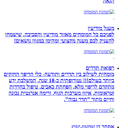
הגאה
מעגל מודיעין
לפניכם כל המומחים מאזור מודיעין והסביבה, שישמחו
להעניק לכם מענה מקצועי ומהימן במגוון נושאים!
רפואת תדרים
מומחית לשילוב בין תדרים ותודעה- כלי הריפוי החזקים
ביותר בעולם!!! נטורופתית כ-18 שנה, המשלבת ידע
מתקדם לריפוי מלא, הפחתת כאבים, טיפול בחרדות
וטראומות, איזון מערכות הגוף, זרימה אנרגטית נכונה
וחיים מתוך ”תדר גבוה”.
אסתר בן שמעון-יעוץ