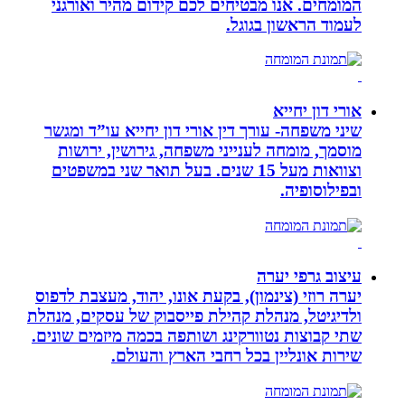
המומחים. אנו מבטיחים לכם קידום מהיר ואורגני
לעמוד הראשון בגוגל.
אורי דון יחייא
שיני משפחה- עורך דין אורי דון יחייא עו”ד ומגשר
מוסמך, מומחה לענייני משפחה, גירושין, ירושות
וצוואות מעל 15 שנים. בעל תואר שני במשפטים
ובפילוסופיה.
עיצוב גרפי יערה
יערה רוזי (צינמון), בקעת אונו, יהוד, מעצבת לדפוס
ולדיגיטל, מנהלת קהילת פייסבוק של עסקים, מנהלת
שתי קבוצות נטוורקינג ושותפה בכמה מיזמים שונים.
שירות אונליין בכל רחבי הארץ והעולם.