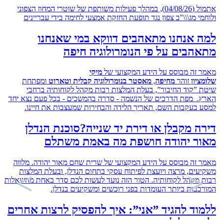
אתמול (04/08/26), במהלך פעילות משותפת של שוטרי המחוז הצפוני
י מג\\\"ב צפון נגד תופעת החזקת אמצעי לחימה בידי עבריינים
 אנחנו מתאהבים דווקא במי שאנחנו
בים על פי הנומרולוגיה חיפה
זה מבוסס על הידע המקצועי של
מיקי
ון
זוהר
מחיפה
,
מאסטר בנומרולוגיה קבלית וטארוט
ומפתחת
”קוד החיבור”, בעלת המלצות רבות מקהל לקוחותיה ברחבי
 מפת הדרכים של הנשמה - סדרה בהמשכים - בכל פעם נצא יחד
בעקבות השם, תאריך הלידה והבחירות שמעצבות את חיינו.
 מקבלן או דירת יד שנייה?סוכנת הנדלן
ר יהודה חושפת מה באמת משתלם
זה מבוסס על הידע המקצועי של שרית שחם מאור יהודה. מלווה
ים, מרצה ויועצת לפיתוח עסקי בתחום הנדלן, ובעלת המלצות
מקהל לקוחותיה. הטור הזה נועד לעשות לכם סדר באחת מהשאלות
בות ביותר העומדות בפני רוכשים ומשקיעים בנדלן.
ד להגיד ”אני”: איך להפסיק לרצות אחרים