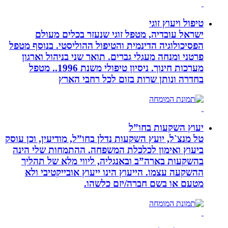
טיפול ויעוץ זוגי
ישראל עובדיה, מטפל זוגי שנעזר בכלים מעולם
הפסיכולוגיה הדינמית והטיפול ההוליסטי. בנוסף מטפל
פרטני ומנחה מעגלי גברים. תואר שני בניהול וארגון
מערכות חינוך. ניסיון טיפולי משנת 1996.. מטפל
בחדרה ונותן שרות בזום לכל רחבי הארץ
יעוץ השקעות בחו”ל
טל מנצ`ל, יועץ השקעות נדלן בחו”ל, מודיעין, וכן עוסק
ביעוץ ואימון לכלכלת המשפחה. ההתמחות שלי הינה
בהשקעות בארה”ב ובאנגליה, ליווי מלא של תהליך
ההשקעה עצמו. הייעוץ הינו ייעוץ אובייקטיבי ולא
מטעם או בשם חברה/יזם כלשהו.