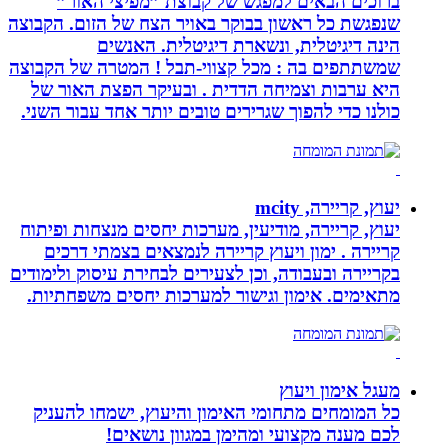
ברוכים הבאים למפגש של קבוצת ”מפיצי האור”
שנפגשת כל ראשון בבוקר באויר הצח של הזום. הקבוצה
הינה דיגיטלית, ונשארת דיגיטלית. האנשים
שמשתתפים בה : מכל קצווי-תבל ! המטרה של הקבוצה
היא ערבות וצמיחה הדדית . ובעיקר הפצת האור של
כולנו כדי להפוך שגרירים טובים יותר אחד עבור השני.
יעוץ, קריירה, mcity
יעוץ, קריירה, מודיעין, מערכות יחסים מנצחות ופיתוח
קריירה . ימון ויעוץ קריירה לנמצאים בצמתי דרכים
בקריירה ובעבודה, וכן לצעירים לבחירת עיסוק ולימודים
מתאימים. אימון וגישור למערכות יחסים משפחתיות.
מעגל אימון ויעוץ
כל המומחים מתחומי האימון והיעוץ, ישמחו להעניק
לכם מענה מקצועי ומהימן במגוון נושאים!