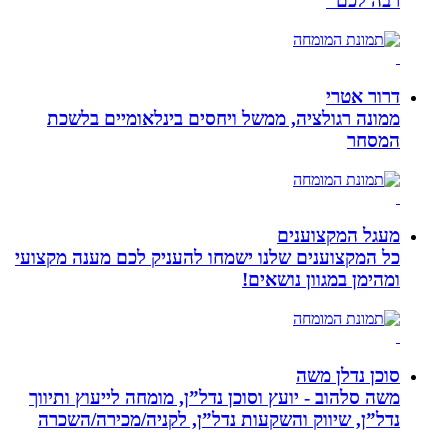
רבה לכם”
דרור אטרי
ממונה רגולציה, ממשל ויחסים בינלאומיים בלשכת
המסחר
מעגל המקצוענים
כל המקצוענים שלנו ישמחו להעניק לכם מענה מקצועי
ומהימן במגוון נושאים!
סוכן נדלן משה
משה סלהוב - יועץ וסוכן נדל”ן, מומחה לייעוץ ותיווך
נדל”ן, שיווק והשקעות נדל”ן, לקניה/מכירה/השכרה