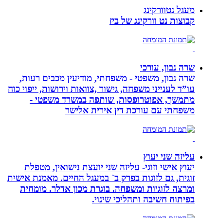
מעגל נטוורקינג
קבוצות נט וורקינג של ביז
שרה נבון, עורכי
שרה נבון, משפטי - משפחתי, מודיעין מכבים רעות,
עו”ד לענייני משפחה, גישור ,צוואות וירושות, ייפוי כוח
מתמשך, אפוטרופסות, שותפה במשרד משפטי -
משפחתי עם עורכת דין אירית אלישר
עליזה שני יעוץ
יעוץ אישי וזוגי- עליזה שני יועצת נישואין, מטפלת
זוגית, גם לזוגות בפרק ב` במעגל החיים. מאמנת אישית
ומרצה לזוגיות ומשפחה. בוגרת מכון אדלר. מומחית
בפיתוח חשיבה ותהליכי שינוי.