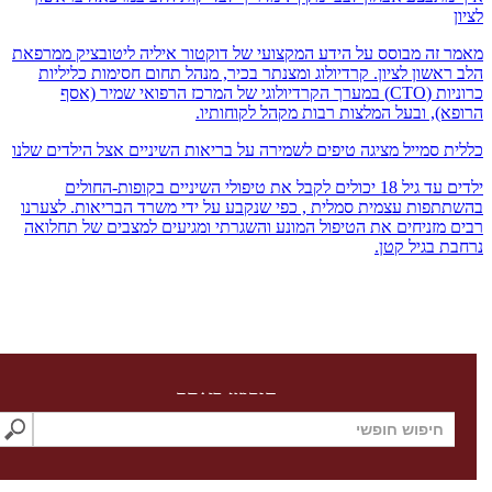
זה מבוסס על הידע המקצועי של דוקטור איליה ליטובציק ממרפאת
אשון לציון. קרדיולוג ומצנתר בכיר, מנהל תחום חסימות כליליות
כרוניות (CTO) במערך הקרדיולוגי של המרכז הרפואי שמיר (אסף
), ובעל המלצות רבות מקהל לקוחותיו.
 סמייל מציגה טיפים לשמירה על בריאות השיניים אצל הילדים שלנו
ילדים עד גיל 18 יכולים לקבל את טיפולי השיניים בקופות-החולים
פות עצמית סמלית , כפי שנקבע על ידי משרד הבריאות. לצערנו
מזניחים את הטיפול המונע והשגרתי ומגיעים למצבים של תחלואה
 בגיל קטן.
חיפוש באתר