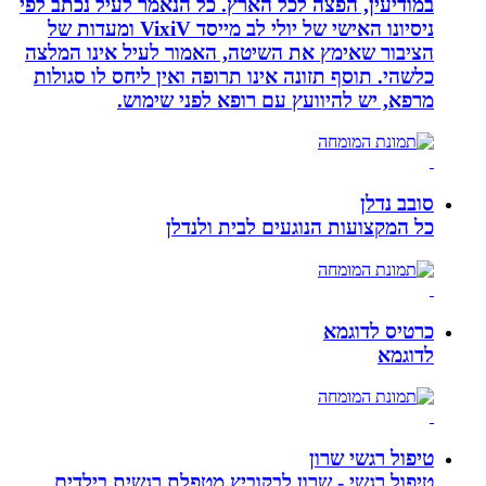
במודיעין, הפצה לכל הארץ. כל הנאמר לעיל נכתב לפי
ניסיונו האישי של יולי לב מייסד VixiV ומעדות של
הציבור שאימץ את השיטה, האמור לעיל אינו המלצה
כלשהי. תוסף תזונה אינו תרופה ואין ליחס לו סגולות
מרפא, יש להיוועץ עם רופא לפני שימוש.
סובב נדלן
כל המקצועות הנוגעים לבית ולנדלן
כרטיס לדוגמא
לדוגמא
טיפול רגשי שרון
טיפול רגשי - שרון לבקוביץ מטפלת רגשית בילדים