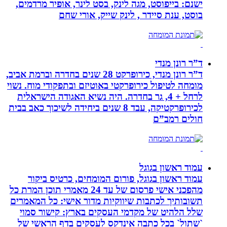
ישנם: בייפוסט, מגה לינק, בסט לינר, אופיר מרדמים,
בוסט, ענת סיידר , לינק שייק, אורי שחם
ד”ר רונן מנדי
ד”ר רונן מנדי, כירופרקט 28 שנים בחדרה וברמת אביב,
מומחה לטיפול כירופרקטי באוטיזם ובתפקודי מוח. נשוי
לרחל + 4, גר בחדרה. היה נשיא האגודה הישראלית
לכירופרקטיקה, עבד 8 שנים ביחידה לשיכוך כאב בבית
חולים רמב”ם
עמוד ראשון בגוגל
עמוד ראשון בגוגל, פורום המומחים, כרטיס ביקור
מהפכני אישי פרסום של עד 24 מאמרי תוכן המרת כל
תשובותיך לכתבות שיווקיות מדור אישי: כל המאמרים
שלל הלהיט של מקדמי העסקים בארץ: קישור סמוי
`שתול` בכל כתבה אינדקס לעסקים בדף הראשי של