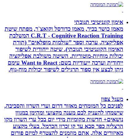
אימון קוגניטיבי תגובתי
מאמן כושר בכיר, מאמן כדורסל וקואצ`ר, מפתח שיטת
C.R.T - Cognitive Reaction Training המשלבת
אפליקציה, ערכה וספר ”עולמות מופלאים” (תורת
האימון הקוגניטיבי תגובתי). שיטה ייחודית לשיפור
יכולות מוחיות-מוטוריות. השיטה משולבת אפליקציה
ייחודית וערכה ייעודיות בשם: Want to React עימם
ניתן לבצע אין ספור תרגילים לשיפור יכולות מוח-גוף.
מעגל צפון
לפניכם כל המומחים מאזור דרום וערי השרון והסביבה,
שישמחו להעניק לכם מענה מקצועי ומהימן במגוון
נושאים+ חדשות מקומיות מידי יום בכל ערי השרון מקו
הרצליה כפר סבא עד קו זכרון הכרמל. בעלי מקצוע
מאיזורים אלה, אתם מוזמנים להצטרף למיזם פורום