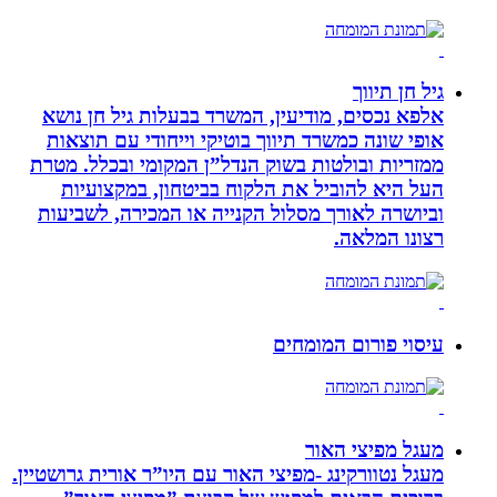
גיל חן תיווך
אלפא נכסים, מודיעין, המשרד בבעלות גיל חן נושא
אופי שונה כמשרד תיווך בוטיקי וייחודי עם תוצאות
ממזריות ובולטות בשוק הנדל”ן המקומי ובכלל. מטרת
העל היא להוביל את הלקוח בביטחון, במקצועיות
וביושרה לאורך מסלול הקנייה או המכירה, לשביעות
רצונו המלאה.
עיסוי פורום המומחים
מעגל מפיצי האור
מעגל נטוורקינג -מפיצי האור עם היו”ר אורית גרושטיין.