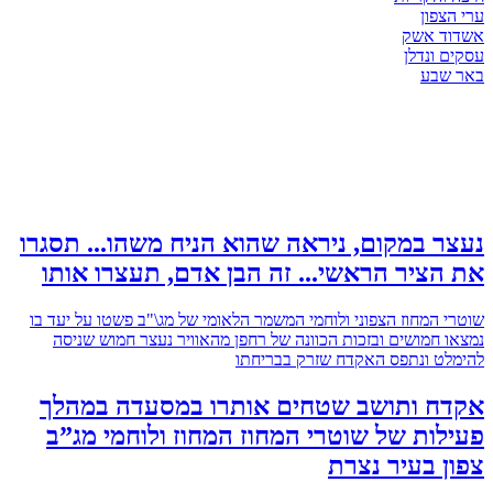
צפון
ד אשק
 ונדלן
שבע
 במקום, ניראה שהוא הניח משהו... תסגרו
ציר הראשי... זה הבן אדם, תעצרו אותו
 המחוז הצפוני ולוחמי המשמר הלאומי של מג\"ב פשטו על יעד בו
 חמושים ובזכות הכוונה של רחפן מהאוויר נעצר חמוש שניסה
ט ונתפס האקדח שזרק בבריחתו
ח ותושב שטחים אותרו במסעדה במהלך
ות של שוטרי המחוז המחוז ולוחמי מג”ב
 בעיר נצרת