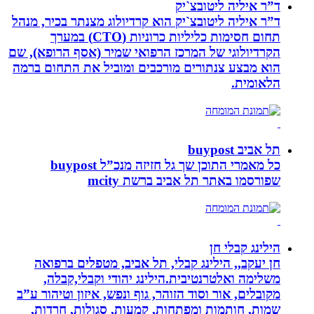
ד”ר איליה ליטובצ`יק
ד”ר איליה ליטובצ`יק הוא קרדיולוג מצנתר בכיר, מנהל
תחום חסימות כליליות כרוניות (CTO) במערך
הקרדיולוגי של המרכז הרפואי שמיר (אסף הרופא), שם
הוא מבצע צנתורים מורכבים ומוביל את התחום ברמה
הלאומית.
תל אביב buypost
כל מאמרי התוכן שך גל חזיזה מנכ”ל buypost
שפורסמו באתר תל אביב ברשת mcity
הילינג קבלי חן
חן יעקב,, הילינג קבלי, תל אביב, מטפלים ברפואה
משלימה ואלטרנטיבית.הילינג יהודי וקבלי,קבלה,
מקובלים, אור וסוד הזוהר, גוף ונפש, איזון וטיהור ע”ב
שמות, חותמות ומפתחות, קמעות, סגולות, חרדות,