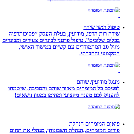
טיפול רגשי שירה
שירה רות הרפז, מודיעין, בעלת העסק ”פסיכותרפיה
בכלים שלובים”. טיפול פרטני לבוגרים צעירים ומבוגרים
מגיל 20 המתמודדים עם קשיים במישור האישי,
המקצועי והחברתי.
מעגל מודיעין/ שוהם
לפניכם כל המומחים מאזור שוהם והסביבה, שישמחו
להעניק לכם מענה מקצועי ומהימן במגוון נושאים!
פואןם המומחים הנהלת
פורום המומחים.,הנהלת חשבונותן, מנהלי את תחום