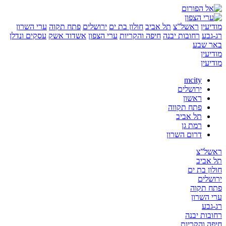
ן
ראשל”צ
תל אביב
חולון בת ים
ירושלים
פתח תקוה
ערי השרון
ע
רחובות יבנה
חיפה והקריות
ערי הצפון
אשדוד אשק
עסקים ונדלן
שבע
ן
ן
mcity
ירושלים
ראשון
פתח תקווה
תל אביב
רמת גן
דרום השרון
”צ
יב
בת ים
ים
קוה
שרון
ע
ת יבנה
והקריות