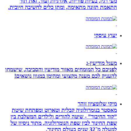
מעי רגיז, בעיות פוריות, אלרגיות ועוד. זאת תוך
התאמת תזונה מתאימה, ומתן כלים לחשיבה חיובית.
יעוץ עיסקי
מעגל מודיעין-ג
לפניכם כל המומחים מאזור מודיעין והסביבה, שישמחו
להעניק לכם מענה מקצועי ומהימן במגוון נושאים!
מיקי שלומציון זוהר
מאסטר בנומרולוגיה קבלית וטארוט ומפתחת שיטת
”קוד החיבור” - שיטה להורים ולילדים המשלבת בין
שפת החינוך לבין שפת הנומרולוגיה, מתוך ניסיון של
למעלה מ־32 שנים בעולם החינוך.