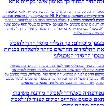
חיל לבחור בך באימון אישי בקריית אתא
זה מבוסס על הידע המקצועי של לנה שיר מקריית אתא.
מאמנת
אישית/קריירה מוסמכת, מטפלת NLP ופרקטיקות גוף בטראומה וסטרס,
לטראומה ושפת גוף
, בעלת המלצות רבות מקהל לקוחותיה ברחבי
 אם אתם מוצאים את עצמכם אומרים כן כשכל הגוף שלכם צועק
יפול רגשי בקריית אתא יכול להיות הצעד הראשון בדרך להחזרת
ה לחיים שלכם.
ן מוכיחים: כך הצליח מוסד חרדי להוביל
התלמידים החלשים ביותר להצלחה בבגרות
ן החסידי הטכנולוגי
 החסידי הטכנולוגי
חנוך לנע
ר בצפת, שיתוף פעולה עם
עמותת
הוביל לכך שכ־90% מהתלמידים שלא היו צפויים לעבור את
 החסם לבגרות במתמטיקה סיימו אותו בהצלחה, בציון ממוצע של
 בעקבות ההצלחה הורחבה התוכנית, מספר הנרשמים למוסד כמעט
, ויותר תלמידים
ממשיכים ללימודי טכנאים והנדסאים
רפתיה באשדוד לאכילה מודעת משיבה:
שמנים אתריים יכולים לעזור לנו לאכול
ה מודעת יותר?