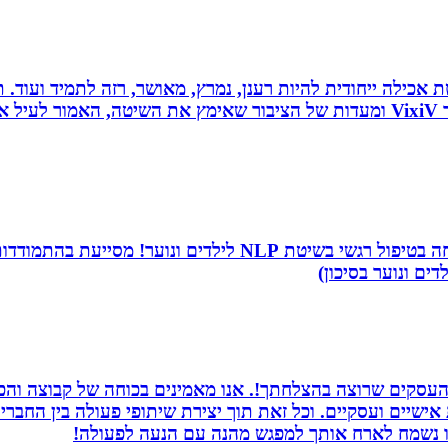
 לחלוטין ושיטת אכילה ייחודית להיות רענן, נמרץ, מאושר, רזה לתמיד
כל הנאמר לעיל נכתב לפי ניסיונו האישי של יולי לב מייסד VixiV ומעדות של הציבור ש
שמי שירה תמר, מטפלת ריגשית ומורה בתיכון. אני מתמחה בטיפו
דים ונוער בסיכון)
העסקים שרוצה בהצלחתך!. אנו מאמינים בכוחה של קבוצה והכוח
ת אישיים ועסקיים. וכל זאת תוך יצירת שיתופי פעולה בין החב
חנו נשמח לארח אותך למפגש מהנה עם הנעה לפעולה!