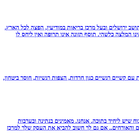
 ועוד. תושב ירושלים ובעל מרכז בריאות במודיעין, הפצה לכל הארץ.
אימץ את השיטה, האמור לעיל אינו המלצה כלשהי. תוסף תזונה אינו תרופה ואין ליחס לו
ל רגשי בשיטת NLP לילדים ונוער! מסייעת בהתמודדות עם קשיים רגשיים כגון חרדות, הצפות רגשיות, חוסר ביטחון,
 שיש ליחיד בתוכה. אנחנו. מאמינים בנתינה ובערבות
רים והאורחים.. אם גם לך חשוב להביא את העסק שלך למרכז