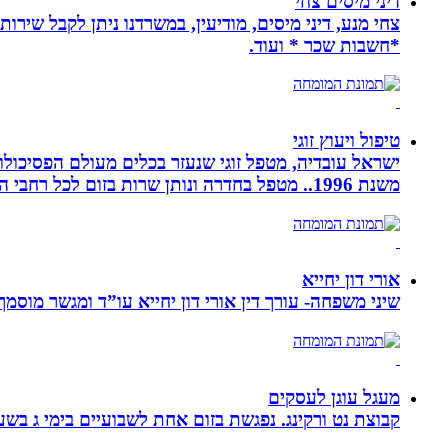
דיני מיסים צחי
צחי מנע, דיני מיסים, מודיעין, במשרדנו ניתן לקבל שירות
*חשבות שכר * ועוד.
טיפול ויעוץ זוגי
ישראל עובדיה, מטפל זוגי שנעזר בכלים מעולם הפסיכולוגי
משנת 1996.. מטפל בחדרה ונותן שרות בזום לכל רחבי הארץ
אורי דון יחייא
שיני משפחה- עורך דין אורי דון יחייא עו”ד ומגשר מוסמך, מומחה לענייני משפחה,
מעגל עוגן לעסקים
קבוצת נט ורקינג. נפגשת בזום אחת לשבועיים בימי ג בשעה 00