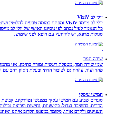
יולי לב VixiV
יולי לב מייסד VixiV ומפתח כמוסה טבעית
סגולות מרפא, יש להיוועץ עם רופא לפני שימוש.
שירה תמר
פחד ועוד. עוזרת גם לציבור הדתי ובעלת ניסיון רחב עם יל
חמישי עיסקי
סוגרים שבוע עם חמישי עסקי במפגשי נטוורקינג, קבוצת 
הדדית. בחשיבה בגדול, בהישגיות, נחישות ופריצת גבולו
העניינים ולקדם אותו, מקומך במפגש הקרוב איתנו ואנ