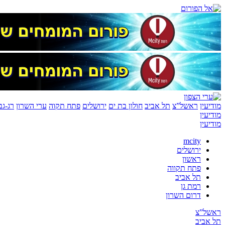
מודיעין
ראשל”צ
תל אביב
חולון בת ים
ירושלים
פתח תקוה
ערי השרון
רג-גב
מודיעין
מודיעין
mcity
ירושלים
ראשון
פתח תקווה
תל אביב
רמת גן
דרום השרון
ראשל”צ
תל אביב