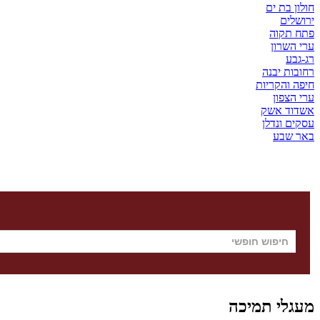
חולון בת ים
ירושלים
פתח תקוה
ערי השרון
רג-גבע
רחובות יבנה
חיפה והקריות
ערי הצפון
אשדוד אשק
עסקים ונדלן
באר שבע
מעגלי תמיכה