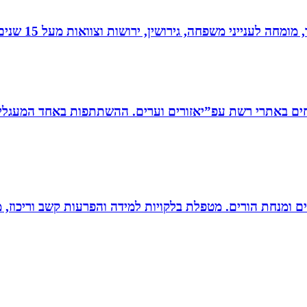
 גירושין, ירושות וצוואות מעל 15 שנים. בעל תואר שני במשפטים ובפילוסופיה.
ים באתרי רשת עפ”יאזורים וערים. ההשתתפות באחד המעגלים
רים ומנחת הורים. מטפלת בלקויות למידה והפרעות קשב וריכוז,