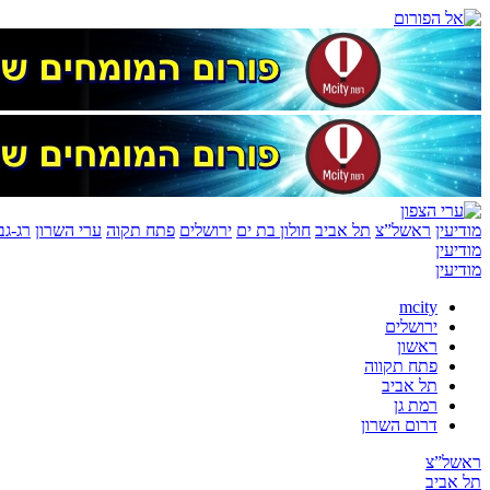
מודיעין
ראשל”צ
תל אביב
חולון בת ים
ירושלים
פתח תקוה
ערי השרון
רג-גב
מודיעין
מודיעין
mcity
ירושלים
ראשון
פתח תקווה
תל אביב
רמת גן
דרום השרון
ראשל”צ
תל אביב