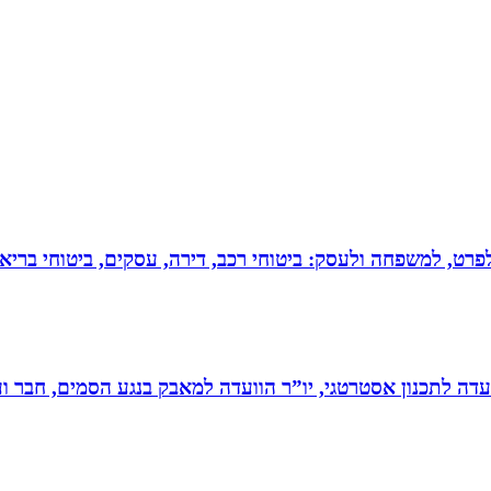
 לפרט, למשפחה ולעסק: ביטוחי רכב, דירה, עסקים, ביטוחי בריאות
עדה לתכנון אסטרטגי, יו”ר הוועדה למאבק בנגע הסמים, חבר וע