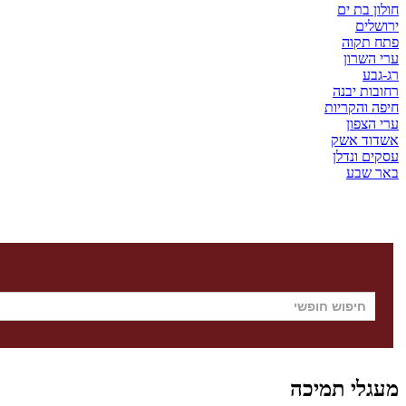
חולון בת ים
ירושלים
פתח תקוה
ערי השרון
רג-גבע
רחובות יבנה
חיפה והקריות
ערי הצפון
אשדוד אשק
עסקים ונדלן
באר שבע
מעגלי תמיכה