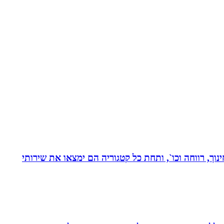
נוך, רווחה וכו`, ותחת כל קטגוריה הם ימצאו את שירותי