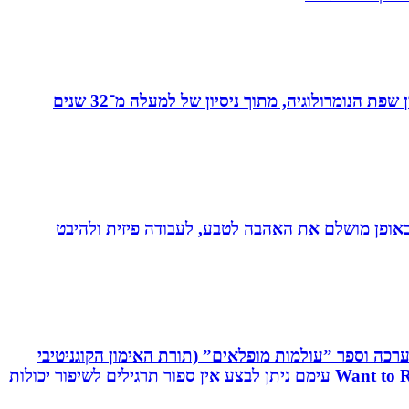
מאסטר בנומרולוגיה קבלית וטארוט ומפתחת שיטת ”קוד החיבור” - שיטה להורים ולילדים המשלבת בין שפת החינוך לבין שפת הנומרולוגיה, מתוך ניסיון של למעלה מ־32 שנים
לב באופן מושלם את האהבה לטבע, לעבודה פיזית ולהיבט
שיטת C.R.T - Cognitive Reaction Training המשלבת אפליקציה, ערכה וספר ”עולמות מופלאים” (תורת האימון הקוגניטיבי
תגובתי). שיטה ייחודית לשיפור יכולות מוחיות-מוטוריות. השיטה משולבת אפליקציה ייחודית וערכה ייעודיות בשם: Want to React עימם ניתן לבצע אין ספור תרגילים לשיפור יכולות