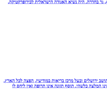
ד”ר רונן מנדי, כירופרקט 28 שנים בחדרה וברמת אביב, מומחה לטיפול כירופרקטי באוטיזם ובתפקודי מוח. נשוי לרחל + 4, גר בחדרה. היה נשיא האגודה הישראלית לכירופרקטיקה,
 ועוד. תושב ירושלים ובעל מרכז בריאות במודיעין, הפצה לכל הארץ.
אימץ את השיטה, האמור לעיל אינו המלצה כלשהי. תוסף תזונה אינו תרופה ואין ליחס לו