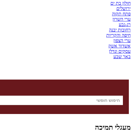
חולון בת ים
ירושלים
פתח תקוה
ערי השרון
רג-גבע
רחובות יבנה
חיפה והקריות
ערי הצפון
אשדוד אשק
עסקים ונדלן
באר שבע
מעגלי תמיכה