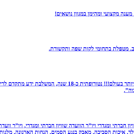
ענה מקצועי ומהימן במגוון נושאים!
יב. מטפלת בתחומי לקות שפה ותקשורת.
מומחית לשילוב בין תדרים ותודעה- כלי הריפוי החזקים ביותר 
וה”.
ון חברתי ומגדרי ויו”ר הוועדה שוויון חברתי ומגדרי, ויו”ר וועד
ילד, איכות הסביבה, מאבק בנגע הסמים, הנחות הארנונה, מלגו