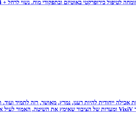
 לחלוטין ושיטת אכילה ייחודית להיות רענן, נמרץ, מאושר, רזה לתמיד
כל הנאמר לעיל נכתב לפי ניסיונו האישי של יולי לב מייסד VixiV ומעדות של הציבור ש