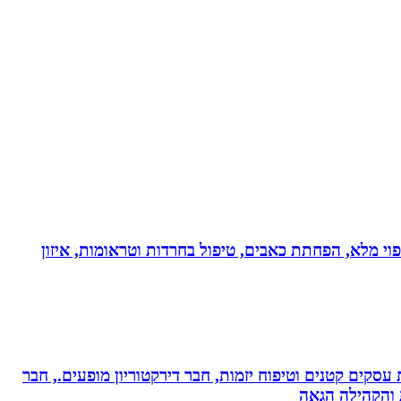
בעולם!!! נטורופתית כ-18 שנה, המשלבת ידע מתקדם לריפוי מלא, הפחתת כאבים, טיפול בחרדות וטראומות, איזון
ת עסקים קטנים וטיפוח יזמות, חבר דירקטוריון מופעים., חבר
ת והקהילה הגאה