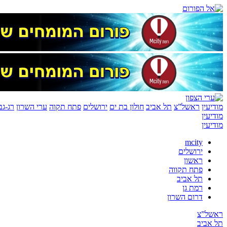
מודיעין
ראשל”צ
תל אביב
חולון בת ים
ירושלים
פתח תקוה
ערי השרון
רג-גב
מודיעין
מודיעין
mcity
ירושלים
ראשון
פתח תקווה
תל אביב
רמת גן
דרום השרון
ראשל”צ
תל אביב