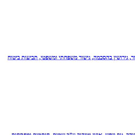
ר, גירושין בהסכמה, גישור משפחתי ומשפטי, תביעות ביטוח
והר, גוף ונפש, איזון וטיהור ע”ב שמות, חותמות ומפתחות,