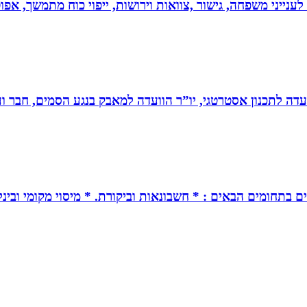
 לענייני משפחה, גישור ,צוואות וירושות, ייפוי כוח מתמשך, 
עדה לתכנון אסטרטגי, יו”ר הוועדה למאבק בנגע הסמים, חבר וע
ים בתחומים הבאים : * חשבונאות וביקורת. * מיסוי מקומי ובינל