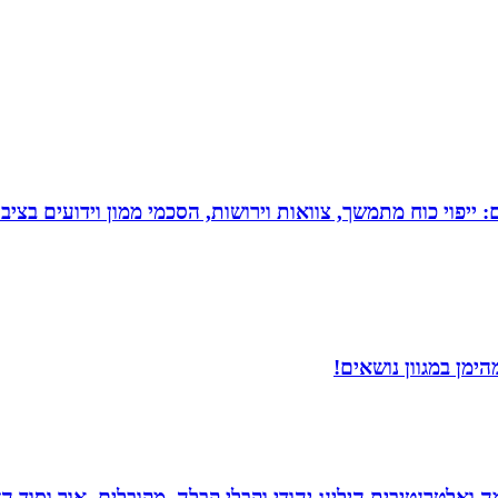
יפוי כוח מתמשך, צוואות וירושות, הסכמי ממון וידועים בציבו
ימן במגוון נושאים!
 ואלטרנטיבית.הילינג יהודי וקבלי,קבלה, מקובלים, אור וסוד הז