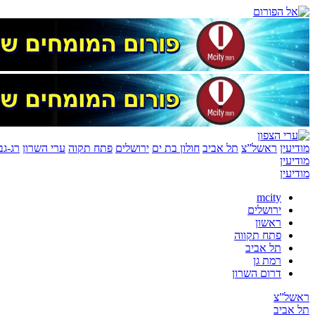
מודיעין
ראשל”צ
תל אביב
חולון בת ים
ירושלים
פתח תקוה
ערי השרון
רג-גב
מודיעין
מודיעין
mcity
ירושלים
ראשון
פתח תקווה
תל אביב
רמת גן
דרום השרון
ראשל”צ
תל אביב