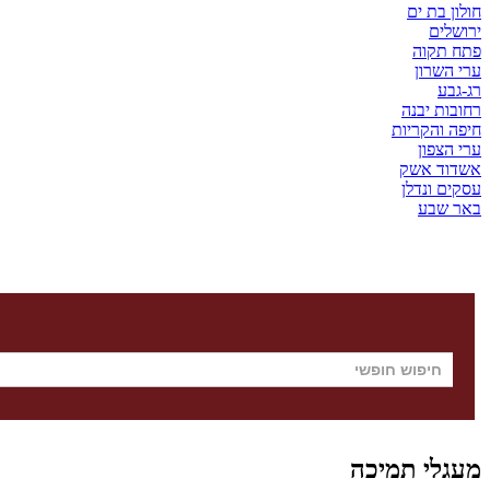
חולון בת ים
ירושלים
פתח תקוה
ערי השרון
רג-גבע
רחובות יבנה
חיפה והקריות
ערי הצפון
אשדוד אשק
עסקים ונדלן
באר שבע
מעגלי תמיכה