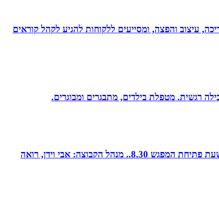
ותי עריכה, עיצוב והפצה, ומסייעים ללקוחות להגיע לקהל קוראים
קבוצת נטוורקינג זומית קטנה ואיכותית. בין המשכימות ראשונות. נפגשת בימי חמישי אחת לשבועיים החל משעה 8.00. שעת פתיחת המפגש 8.30.. מנהל הקבוצה: אבי וידן, רואה