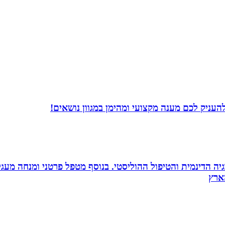
עניק לכם מענה מקצועי ומהימן במגוון נושאים!
ה הדינמית והטיפול ההוליסטי. בנוסף מטפל פרטני ומנחה מעגלי ג