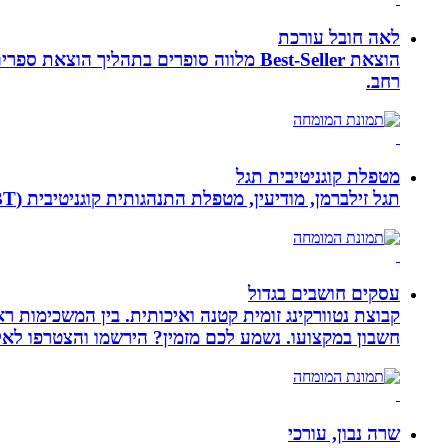
לאה חובל עורכת
הוצאת Best-Seller מלווה סופרים בתהליך
רחב.
מטפלת קוגניטיבית תגל
תגל זילברמן, מודיעין, מטפלת התנהגותית קוגניטיבית (CBT). מדריכת הורים ומנחת קבוצות. מומחית להפרעות קשב ואכילה רגשית. מטפלת בילדים, מתבגרים ומבוגרים.
עסקים חושבים בגדול
חשבון במקצועו. נשמע לכם מזמין? הירשמו והצטרפו לא
שרה נבון, עורכי