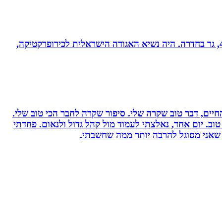
ד”ר רונן מנדי, כירופרקט 28 שנים בחדרה וברמת אביב, מומחה לטיפול כירופרקטי באוטיזם ובתפקודי מוח. נשוי לרחל + 4, גר בחדרה. היה נשיא האגודה הישראלית לכירופרקטיקה,
יים, דבר טוב שקרה שלי. סיפור שקרה לחבר הכי טוב שלי.
וב. יום אחד, נאלצתי לעמוד מול קהל גדול ולנאום. פחדתי
 שאני מסוגל להרבה יותר ממה שחשבתי.