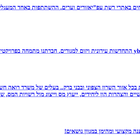
ים באתרי רשת עפ”יאזורים וערים. ההשתתפות באחד המעגלים
שרות בכל אזור השרון הצפוני ובבני ברק.. בעלים של משרד רואה 
יים והצהרות הון ליחידים, ייעוץ מס וייצוג מול רשויות המס, 
 מקצועי ומהימן במגוון נושאים!