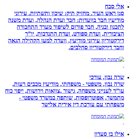
אלי סבח
סגן ראש העיר. מחזיק תיק: שיכון ותשתיות. עירוני
מודיעין חבר בוועדות: חבר ועדת הנהלה, ועדת משנה
לתכנון ובניה, חבר פורום לשיפור מערך התחבורה
הציבורית, ועדת ספורט, ועדת התנדבות, יו”ר
דירקטוריון עירוני מודיעין, וועדה למען הקהילה הגאה
וחבר דירקטוריון סחלבים.
שרה נבון, עורכי
שרה נבון, משפטי - משפחתי, מודיעין מכבים רעות,
עו”ד לענייני משפחה, גישור ,צוואות וירושות, ייפוי כוח
מתמשך, אפוטרופסות, שותפה במשרד משפטי -
משפחתי עם עורכת דין אירית אלישר
אילן בן סעדון