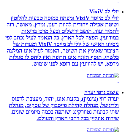
יולי לב VixiV
יולי לב מייסד VixiV ומפתח כמוסה טבעית לחלוטין
ושיטת אכילה ייחודית להיות רענן, נמרץ, מאושר, רזה
לתמיד ועוד. תושב ירושלים ובעל מרכז בריאות
במודיעין, הפצה לכל הארץ. כל הנאמר לעיל נכתב לפי
ניסיונו האישי של יולי לב מייסד VixiV ומעדות של
הציבור שאימץ את השיטה, האמור לעיל אינו המלצה
כלשהי. תוסף תזונה אינו תרופה ואין ליחס לו סגולות
מרפא, יש להיוועץ עם רופא לפני שימוש.
עיצוב גרפי יערה
יערה רוזי (צינמון), בקעת אונו, יהוד, מעצבת לדפוס
ולדיגיטל, מנהלת קהילת פייסבוק של עסקים, מנהלת
שתי קבוצות נטוורקינג ושותפה בכמה מיזמים שונים.
שירות אונליין בכל רחבי הארץ והעולם.