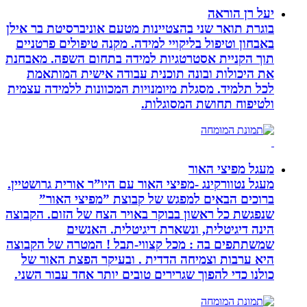
יעל רן הוראה
בוגרת תואר שני בהצטיינות מטעם אוניברסיטת בר אילן
באבחון וטיפול בליקויי למידה. מקנה טיפולים פרטניים
תוך הקניית אסטרטגיות למידה בתחום השפה. מאבחנת
את היכולות ובונה תוכנית עבודה אישית המותאמת
לכל תלמיד. מסגלת מיומנויות המכוונות ללמידה עצמית
ולטיפוח תחושת המסוגלות.
מעגל מפיצי האור
מעגל נטוורקינג -מפיצי האור עם היו”ר אורית גרושטיין.
ברוכים הבאים למפגש של קבוצת ”מפיצי האור”
שנפגשת כל ראשון בבוקר באויר הצח של הזום. הקבוצה
הינה דיגיטלית, ונשארת דיגיטלית. האנשים
שמשתתפים בה : מכל קצווי-תבל ! המטרה של הקבוצה
היא ערבות וצמיחה הדדית . ובעיקר הפצת האור של
כולנו כדי להפוך שגרירים טובים יותר אחד עבור השני.