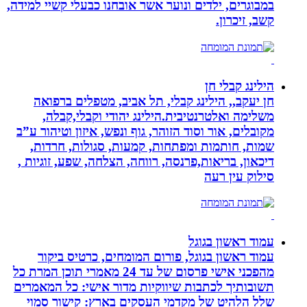
במבוגרים, ילדים ונוער אשר אובחנו כבעלי קשיי למידה,
קשב, זיכרון.
הילינג קבלי חן
חן יעקב,, הילינג קבלי, תל אביב, מטפלים ברפואה
משלימה ואלטרנטיבית.הילינג יהודי וקבלי,קבלה,
מקובלים, אור וסוד הזוהר, גוף ונפש, איזון וטיהור ע”ב
שמות, חותמות ומפתחות, קמעות, סגולות, חרדות,
דיכאון, בריאות,פרנסה, רווחה, הצלחה, שפע, זוגיות ,
סילוק עין רעה
עמוד ראשון בגוגל
עמוד ראשון בגוגל, פורום המומחים, כרטיס ביקור
מהפכני אישי פרסום של עד 24 מאמרי תוכן המרת כל
תשובותיך לכתבות שיווקיות מדור אישי: כל המאמרים
שלל הלהיט של מקדמי העסקים בארץ: קישור סמוי