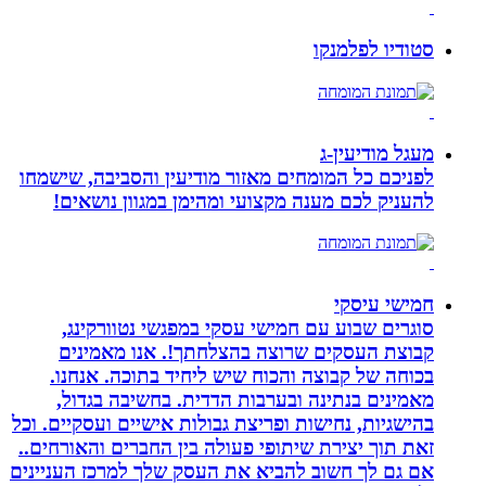
סטודיו לפלמנקו
מעגל מודיעין-ג
לפניכם כל המומחים מאזור מודיעין והסביבה, שישמחו
להעניק לכם מענה מקצועי ומהימן במגוון נושאים!
חמישי עיסקי
סוגרים שבוע עם חמישי עסקי במפגשי נטוורקינג,
קבוצת העסקים שרוצה בהצלחתך!. אנו מאמינים
בכוחה של קבוצה והכוח שיש ליחיד בתוכה. אנחנו.
מאמינים בנתינה ובערבות הדדית. בחשיבה בגדול,
בהישגיות, נחישות ופריצת גבולות אישיים ועסקיים. וכל
זאת תוך יצירת שיתופי פעולה בין החברים והאורחים..
אם גם לך חשוב להביא את העסק שלך למרכז העניינים