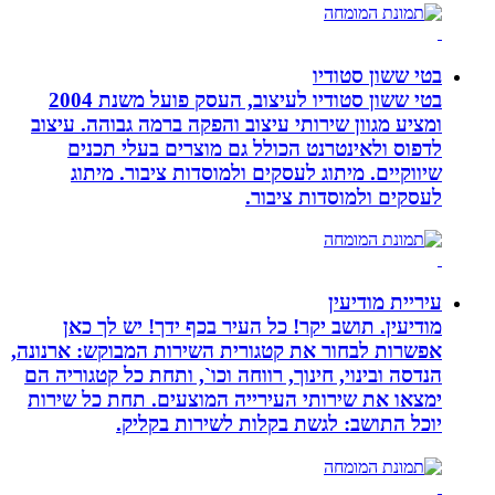
בטי ששון סטודיו
בטי ששון סטודיו לעיצוב, העסק פועל משנת 2004
ומציע מגוון שירותי עיצוב והפקה ברמה גבוהה. עיצוב
לדפוס ולאינטרנט הכולל גם מוצרים בעלי תכנים
שיווקיים. מיתוג לעסקים ולמוסדות ציבור. מיתוג
לעסקים ולמוסדות ציבור.
עיריית מודיעין
מודיעין. תושב יקר! כל העיר בכף ידך! יש לך כאן
אפשרות לבחור את קטגורית השירות המבוקש: ארנונה,
הנדסה ובינוי, חינוך, רווחה וכו`, ותחת כל קטגוריה הם
ימצאו את שירותי העירייה המוצעים. תחת כל שירות
יוכל התושב: לגשת בקלות לשירות בקליק.