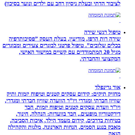
לציבור הדתי ובעלת ניסיון רחב עם ילדים ונוער בסיכון)
טיפול רגשי שירה
שירה רות הרפז, מודיעין, בעלת העסק ”פסיכותרפיה
בכלים שלובים”. טיפול פרטני לבוגרים צעירים ומבוגרים
מגיל 20 המתמודדים עם קשיים במישור האישי,
המקצועי והחברתי.
אור גרינפלד
מחזיק תיקים: קידום עסקים קטנים וטיפוח יזמות ותיק
שוויון חברתי ומגדרי ויו”ר הוועדה שוויון חברתי ומגדרי,
ויו”ר וועדת עסקים קטנים וטיפוח יזמות, חבר
דירקטוריון מופעים., חבר בוועדות: הנהלה, חינוך,
בטיחות בדרכים, קידום מעמד הילד, איכות הסביבה,
מאבק בנגע הסמים, הנחות הארנונה, מלגות והקהילה
הגאה