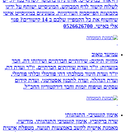
דף אחר במיניסייט, אותו ניתן בהמשך לשתף במדיה, יש
לשלוח קישור לדף המבוקש. המיניסייט ישותף על ידינו
בקבוצות הפייסבוק העירוניות. מעונינים במיניסייט אישי
שיחשוף את כל הקמפיין שלכם ב 14 קישורים? פנוי
אלי באישי. 0526626700
עמיעד טאוב
מחזיק תיקים: שירותיים חברתיים ושירותי דת. חבר
בוועדות: יו”ר ועדת שירותים חברתיים, יו”ר ועדת דת,
יו”ר ועדת חינוך ממלכתי דתי פורמלי ובלתי פורמלי,
ועדת הנהלה, ועדה לתכנון אסטרטגי, ועדת קידום
עסקים וטיפוח יזמות וחבר דירקטוריון החכ”ל.
אימון קוגנטיבי- התנהגותי
שרה ברקוביץ, אימון קוגנטיבי התנהגותי, מודיעין,
מאמנת אישית לקשב באמצעות תנועה. מטפלת אישית