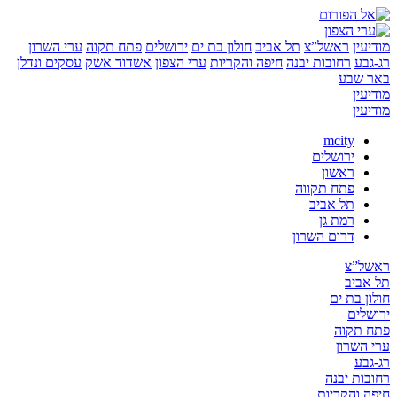
ן
ראשל”צ
תל אביב
חולון בת ים
ירושלים
פתח תקוה
ערי השרון
ע
רחובות יבנה
חיפה והקריות
ערי הצפון
אשדוד אשק
עסקים ונדלן
שבע
ן
ן
mcity
ירושלים
ראשון
פתח תקווה
תל אביב
רמת גן
דרום השרון
”צ
יב
בת ים
ים
קוה
שרון
ע
ת יבנה
והקריות