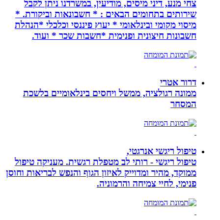
צחי מנע, דיני מיסים, מודיעין, במשרדנו ניתן לקבל
שירותים בתחומים הבאים : * חשבונאות וביקורת. *
מיסוי מקומי ובינלאומי * יעוץ פיננסי וכלכלי *הנהלת
חשבונות חיצונית ופנימית *חשבות שכר * ועוד.
דרור אטרי
ממונה רגולציה, ממשל ויחסים בינלאומיים בלשכת
המסחר
טיפול ריגשי אנרגטי,
טיפול ריגשי - רותי לב מטפלת רגשית. מעניקה טיפול
ממוקד, מהיר ומדוייק לאיזון הגוף והנפש לבריאות וחוסן
פנימי, לחיי צמיחה והרמוניה.