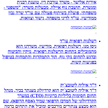
אירית אלישר - משרד עורכת דין, טוענת רבנית
ומגשרת, תושבת נוף איילון, מבעלות משרד: ”משפטי -
משפחתי, פועלת בשיתוף פעולה עם עו”ד שרה נבון
ממודיעין, עו”ד לדיני משפחה, גישור וצוואות.
רשלנות רפואית עו”ד
ניסן מנו, רשלנות רפואית, מודיעין, משרדנו הוא
מהמובילים בתחום הרשלנות רפואית, נזיקין והביטוח
ובדגש לתחום נזקי גוף, תוך התמקדות והתמחות בטיפול
בפגיעות קשות.
ד”ר איליה ליטובצ`יק
ד”ר איליה ליטובצ`יק הוא קרדיולוג מצנתר בכיר, מנהל
תחום חסימות כליליות כרוניות (CTO) במערך
הקרדיולוגי של המרכז הרפואי שמיר (אסף הרופא), שם
הוא מבצע צנתורים מורכבים ומוביל את התחום ברמה