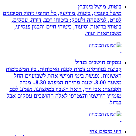
ביטוח, מישל בינוביץ
מישל בינוביץ, ביטוח, מודיעין, כל תחומי ניהול הסיכונים
לפרט, למשפחה ולעסק: ביטוחי רכב, דירה, עסקים,
ביטוחי בריאות וסיעוד, ביטוחי חיים ותכנון פנסיוני,
משכנתאות ועוד.
עסקים חושבים בגדול
קבוצת נטוורקינג זומית קטנה ואיכותית. בין המשכימות
ראשונות. נפגשת בימי חמישי אחת לשבועיים החל
משעה 8.00. שעת פתיחת המפגש 8.30.. מנהל
הקבוצה: אבי וידן, רואה חשבון במקצועו. נשמע לכם
מזמין? הירשמו והצטרפו לאלה החושבים עסקים אבל
בגדול.
דיני מיסים צחי