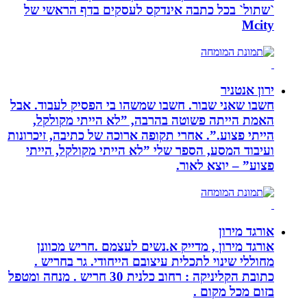
`שתול` בכל כתבה אינדקס לעסקים בדף הראשי של
Mcity
ירון אנטניר
חשבו שאני שבור. חשבו שמשהו בי הפסיק לעבוד. אבל
האמת הייתה פשוטה בהרבה, ”לא הייתי מקולקל,
הייתי פצוע.”. אחרי תקופה ארוכה של כתיבה, זיכרונות
ועיבוד המסע, הספר שלי ”לא הייתי מקולקל, הייתי
פצוע” – יוצא לאור.
אורגד מירון
אורגד מירון , מדייק א.נשים לעצמם .חריש מכוונן
מחוללי שינוי לתכלית עיצובם הייחודי. גר בחריש .
כתובת הקליניקה : רחוב כלנית 30 חריש . מנחה ומטפל
בזום מכל מקום .