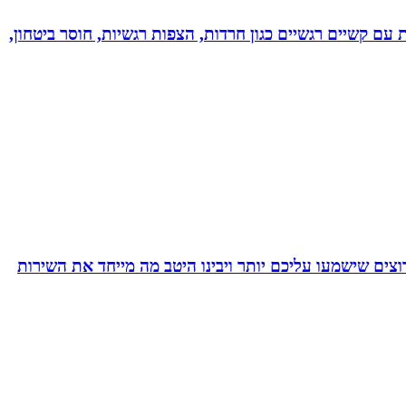
ל רגשי בשיטת NLP לילדים ונוער! מסייעת בהתמודדות עם קשיים רגשיים כגון חרדות, הצפות רגשיות, חוסר ביטחון,
צים שישמעו עליכם יותר ויבינו היטב מה מייחד את השירות