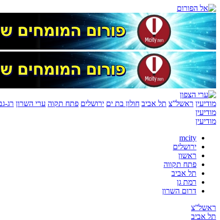
מודיעין
ראשל”צ
תל אביב
חולון בת ים
ירושלים
פתח תקוה
ערי השרון
רג-גב
מודיעין
מודיעין
mcity
ירושלים
ראשון
פתח תקווה
תל אביב
רמת גן
דרום השרון
ראשל”צ
תל אביב