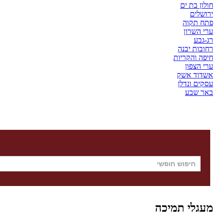
חולון בת ים
ירושלים
פתח תקוה
ערי השרון
רג-גבע
רחובות יבנה
חיפה והקריות
ערי הצפון
אשדוד אשק
עסקים ונדלן
באר שבע
מעגלי תמיכה