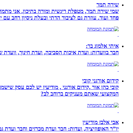
שירה תמר
פחד ועוד. עוזרת גם לציבור הדתי ובעלת ניסיון רחב עם יל
איתי אלמוג בר:
חבר בוועדות: ועדת איכות הסביבה, ועדת חינוך, וועדת 
קידום אורגני קובי
קובי כהן אור ,קידום אורגני , מודיעין יש לכם עסק שי
המקצועי שאתם מעניקים ברוחב לב?
אבי אלבז מודיעין
יו”ר האופוזיציה, ועדות: חבר ועדת מכרזים וחבר ועדת ג