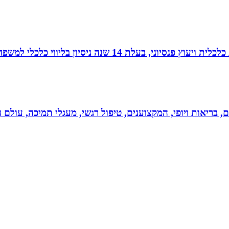
עלת 14 שנה ניסיון בליווי כלכלי למשפחות.
ים, בריאות ויופי, המקצוענים, טיפול רגשי, מעגלי תמיכה, עולם ה