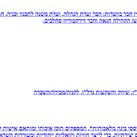
עין חבר בוועדות: חבר ועדת הנהלה, ועדת משנה לתכנון ובניה, 
למען הקהילה הגאה וחבר דירקטוריון סחלבים.
ל”ן, שיווק והשקעות נדל”ן, לקניה/מכירה/השכרה
ת *סרטונים מבוססי בינה מלאכותית*, המספקים תוכן איכותי ומותאם אי
ירתיות, כדי לייצר חוויות ויזואליות ייחודיות ומעוררות השרא