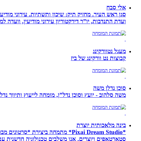
אלי סבח
סגן ראש העיר. מחזיק תיק: שיכון ותשתיות. עירוני מודי
ועדת התנדבות, יו”ר דירקטוריון עירוני מודיעין, וועדה 
מעגל נטוורקינג
קבוצות נט וורקינג של ביז
סוכן נדלן משה
משה סלהוב - יועץ וסוכן נדל”ן, מומחה לייעוץ ותיווך נד
בינה מלאכותית יוצרת
*Pixai Dream Studio* מתמחה ביציר
סטארטאפים ויוצרים. אנו משלבים טכנולוגיה חדשנית עם יצ