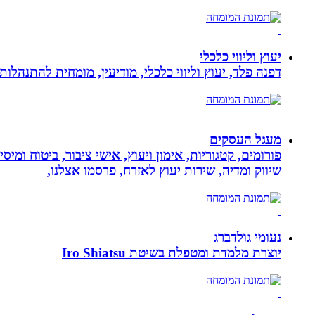
יעוץ וליווי כלכלי
דפנה פלד, יעוץ וליווי כלכלי, מודיעין, מומחית להתנהלות כלכלית ויעוץ פנסיוני, ב
מעגל העסקים
פורומים, קטגוריות, אימון ויעוץ, אישי ציבור, ביטוח ומיס
שיווק ומדיה, שירות יעוץ לאזרח, פרסמו אצלנו,
נעומי גולדברג
יוצרת מלמדת ומטפלת בשיטת Iro Shiatsu