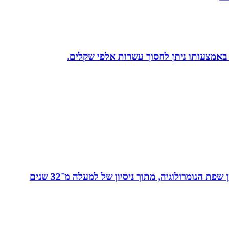
 באמצעותו ניתן לחסוך עשרות אלפי שקלים.
מאסטר בנומרולוגיה קבלית וטארוט ומפתחת שיטת ”קוד החיבור” - שיטה להורים ולילדים המשלבת בין שפת החינוך לבין שפת הנומרולוגיה, מתוך ניסיון של למעלה מ־32 שנים